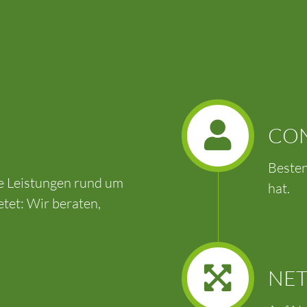
CO
Besten
he Leistungen rund um
hat.
etet: Wir beraten,
NE