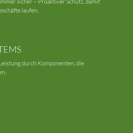
mmer sicher – Proaktiver Schutz, damit
eschäfte laufen.
TEMS
Leistung durch Komponenten, die
en.